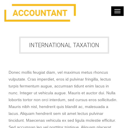
INTERNATIONAL TAXATION
Donec mollis feugiat diam, vel maximus metus rhoncus
vulputate. Cras imperdiet, eros id pulvinar fringilla, lectus
turpis fermentum augue, accumsan tidunt enim lacus in
nunc. Integer ut vehicula augue. Mauris et auctor dui. Nulla
lobortis tortor non orci interdum, sed cursus eros sollicitudin.
Mauris nibh nisl, hendrerit quis blandit ac, malesuada a
lacus. Aliquam hendrerit sem sit amet lectus pulvinar
tincidunt. Maecenas vehicula ex sed ligula molestie efficitur.
Sed accumsan leo vel porttitor tristique. Aliquam placerat